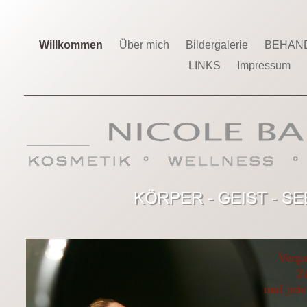
Willkommen
Über mich
Bildergalerie
BEHAN
LINKS
Impressum
Verga
Z
und jede